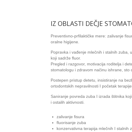
IZ OBLASTI DEČJE STOMAT
Preventivno-prfilaktičke mere: zalivanje fisu
oralne higijene.
Popravka i vađenje mlečnih i stalnih zuba, 
koji sadrže fluor.
Pregled i razgovor, motivacija roditelja i d
stomatologu i zdravom načinu ishrane, sto d
Postepen pristup detetu, insistiranje na 
ortodontskih nepravilnosti I početak terapije
Saniranje povreda zuba I izrada štitnika ko
i ostalih aktivnosti.
zalivanje fisura
fluorisanje zuba
konzervativna terapija mlečnih I stalnih 