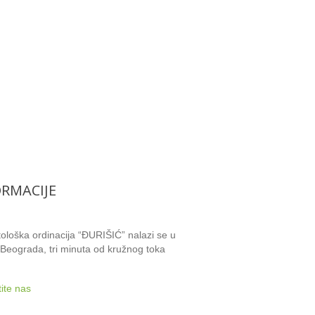
ORMACIJE
ološka ordinacija “ĐURIŠIĆ” nalazi se u
 Beograda, tri minuta od kružnog toka
.
ite nas