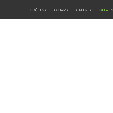
POČETNA
O NAMA
GALERIJA
DELATN
VENTIVNA I DEČIJA STOMATOLO