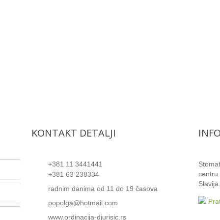
KONTAKT DETALJI
INF
+381 11 3441441
Stomat
centru
+381 63 238334
Slavija
radnim danima od 11 do 19 časova
Prat
popolga@hotmail.com
www.ordinacija-djurisic.rs