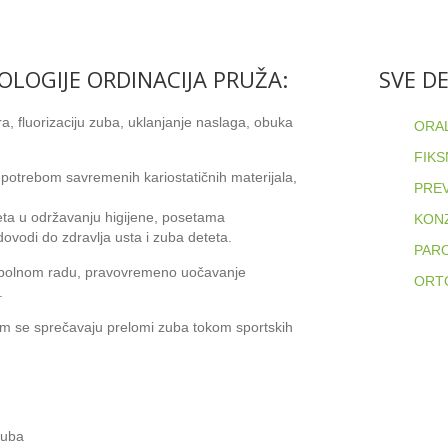
OLOGIJE ORDINACIJA PRUŽA:
SVE D
ra, fluorizaciju zuba, uklanjanje naslaga, obuka
ORAL
FIKS
upotrebom savremenih kariostatičnih materijala,
PREV
eteta u održavanju higijene, posetama
KONZ
ovodi do zdravlja usta i zuba deteta.
PAR
bezbolnom radu, pravovremeno uočavanje
ORT
.
jim se sprečavaju prelomi zuba tokom sportskih
zuba